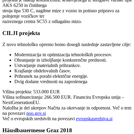
AKS 6250 in čistilnega
stroja tipa 530 C, nagibne mize z vozno in potisno pripravo za
polnjenje vozičkov ter
razreznega centra SC55 z odlagalno mizo.
CILJI projekta
Z novo tehnološko opremo bomo dosegli naslednje zastavljene cilje:
Modernizacija in optimizacija tehnoloških procesov.
Ohranjanje in izboljšanje konkurenčne prednosti.
Ustvarjanje materialnih prihrankov.
Krajšanje obdelovalnih časov.
Prihranek na porabi električne energije.
Dvig dodane vrednosti na zaposlenega
Višina projekta: 533.000 EUR
Višina sofinanciranja: 266.500 EUR. Financira Evropska unija –
NextGenerationEU.
Naložba je del ukrepov Načrta za okrevanje in odpornost. Več o tem
na povezavi
noo.gov.si
Več o evropskih sredstvih na povezavi
evropskasredstva.si
Häuslbauermesse Graz 2018